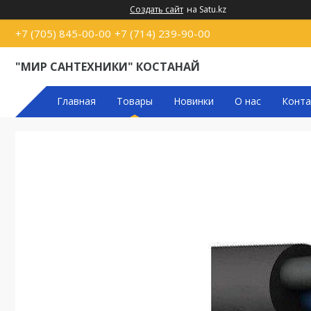
Создать сайт
на Satu.kz
+7 (705) 845-00-00
+7 (714) 239-90-00
"МИР САНТЕХНИКИ" КОСТАНАЙ
Главная
Товары
Новинки
О нас
Конта