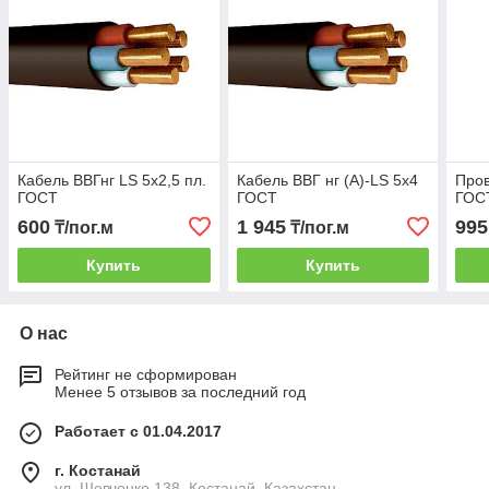
Кабель ВВГнг LS 5х2,5 пл.
Кабель ВВГ нг (А)-LS 5х4
Пров
ГОСТ
ГОСТ
ГОС
600
1 945
995
₸/пог.м
₸/пог.м
Купить
Купить
О нас
Рейтинг не сформирован
Менее 5 отзывов за последний год
Работает с 01.04.2017
г. Костанай
ул. Шевченко 138, Костанай, Казахстан