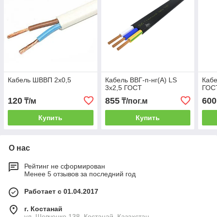
Кабель ШВВП 2х0,5
Кабель ВВГ-п-нг(А) LS
Кабе
3х2,5 ГОСТ
ГОС
120
855
600
₸/м
₸/пог.м
Купить
Купить
О нас
Рейтинг не сформирован
Менее 5 отзывов за последний год
Работает с 01.04.2017
г. Костанай
ул. Шевченко 138, Костанай, Казахстан