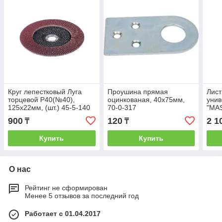
Круг лепестковый Луга
Проушина прямая
Лис
торцевой Р40(№40),
оцинкованая, 40х75мм,
уни
125х22мм, (шт.) 45-5-140
70-0-317
"MAS
осно
900
120
2 1
₸
₸
230х
Купить
Купить
О нас
Рейтинг не сформирован
Менее 5 отзывов за последний год
Работает с 01.04.2017