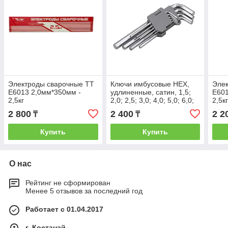
Электроды сварочные ТТ
Ключи имбусовые HEX,
Элек
E6013 2,0мм*350мм -
удлиненные, сатин, 1,5;
E601
2,5кг
2,0; 2,5; 3,0; 4,0; 5,0; 6,0;
2,5к
8,0; 10мм., 43-2-109
2 800
2 400
2 2
₸
₸
Купить
Купить
О нас
Рейтинг не сформирован
Менее 5 отзывов за последний год
Работает с 01.04.2017
г. Костанай