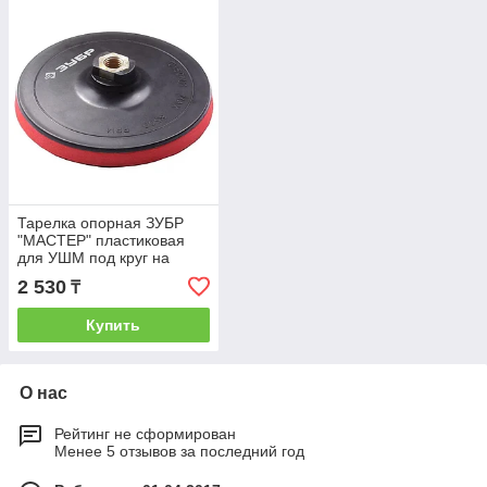
Тарелка опорная ЗУБР
"МАСТЕР" пластиковая
для УШМ под круг на
липучке, мягкая
2 530
₸
полиуретановая 180
Купить
О нас
Рейтинг не сформирован
Менее 5 отзывов за последний год