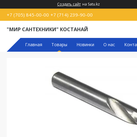
Создать сайт
на Satu.kz
+7 (705) 845-00-00
+7 (714) 239-90-00
"МИР САНТЕХНИКИ" КОСТАНАЙ
Главная
Товары
Новинки
О нас
Конта