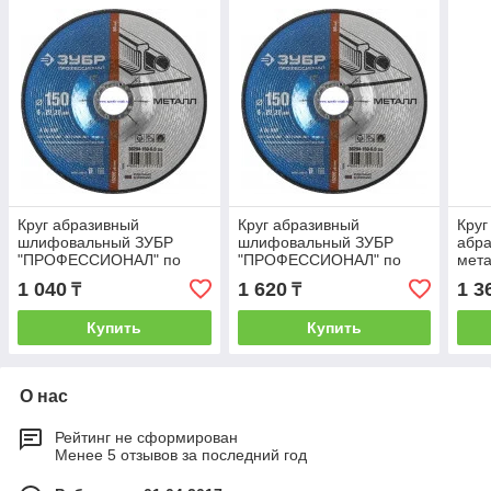
Круг абразивный
Круг абразивный
Кру
шлифовальный ЗУБР
шлифовальный ЗУБР
абра
"ПРОФЕССИОНАЛ" по
"ПРОФЕССИОНАЛ" по
мета
металу,
металлу,
180
1 040
1 620
1 3
₸
₸
150ммх6ммх22,23мм
230ммх6ммх22,23 мм
Купить
Купить
О нас
Рейтинг не сформирован
Менее 5 отзывов за последний год