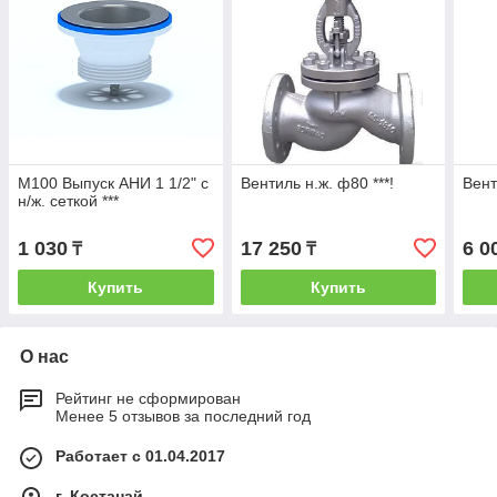
M100 Выпуск АНИ 1 1/2" с
Вентиль н.ж. ф80 ***!
Вент
н/ж. сеткой ***
1 030
17 250
6 0
₸
₸
Купить
Купить
О нас
Рейтинг не сформирован
Менее 5 отзывов за последний год
Работает с 01.04.2017
г. Костанай