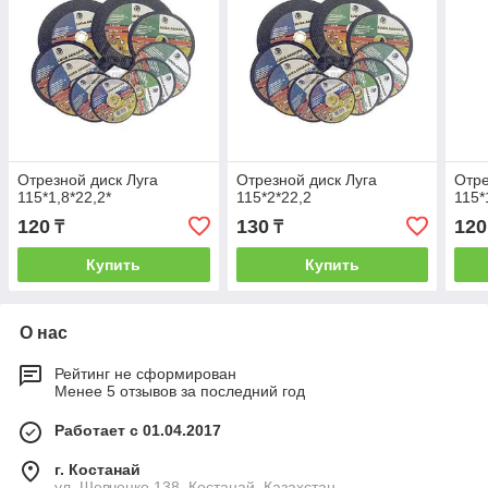
Отрезной диск Луга
Отрезной диск Луга
Отре
115*1,8*22,2*
115*2*22,2
115*
120
130
120
₸
₸
Купить
Купить
О нас
Рейтинг не сформирован
Менее 5 отзывов за последний год
Работает с 01.04.2017
г. Костанай
ул. Шевченко 138, Костанай, Казахстан