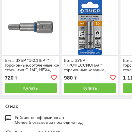
Биты ЗУБР "ЭКСПЕРТ"
Биты ЗУБР
Бит
торсионные,обточенные,хромомолибденовая
"ПРОФЕССИОНАЛ"
тор
сталь, тип C 1/4", HEX4,
торсионные кованые,
стал
25мм, 2шт
обточенные,
50мм
720
980
1 1
₸
₸
хромомолибденовая
сталь, HEX3, 2шт. ***
Купить
Купить
О нас
Рейтинг не сформирован
Менее 5 отзывов за последний год