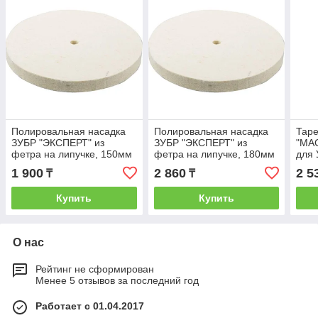
Полировальная насадка
Полировальная насадка
Таре
ЗУБР "ЭКСПЕРТ" из
ЗУБР "ЭКСПЕРТ" из
"МА
фетра на липучке, 150мм
фетра на липучке, 180мм
для 
липу
1 900
2 860
2 5
₸
₸
поли
Купить
Купить
О нас
Рейтинг не сформирован
Менее 5 отзывов за последний год
Работает с 01.04.2017