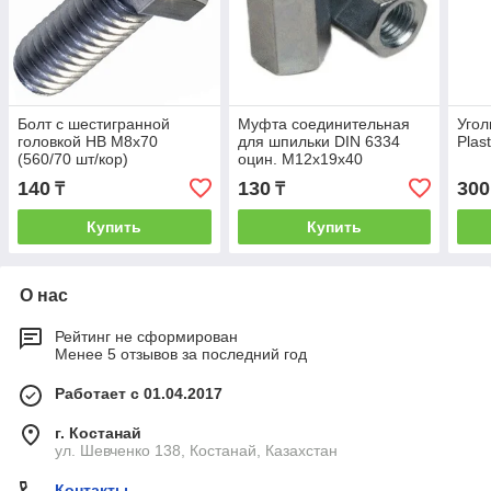
Болт с шестигранной
Муфта соединительная
Угол
головкой HB М8х70
для шпильки DIN 6334
Plas
(560/70 шт/кор)
оцин. М12х19х40
140
130
300
₸
₸
Купить
Купить
О нас
Рейтинг не сформирован
Менее 5 отзывов за последний год
Работает с 01.04.2017
г. Костанай
ул. Шевченко 138, Костанай, Казахстан
Контакты