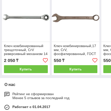
Ключ комбинированный
Ключ комбинированый,17
Клю
трещоточный, CrV
мм, CrV,
мм, 
реверсивный механизм 14
фосфатированный, ГОСТ
фос
мм
16983// СИБРТЕХ
169
2 050
550
550
₸
₸
Купить
Купить
О нас
Рейтинг не сформирован
Менее 5 отзывов за последний год
Работает с 01.04.2017