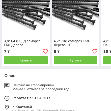
3,8* 64 (65) Д саморез
4,2* 70Д саморез ГКЛ-
4,8*
ГКЛ-Дерево
Дерево ШТ.
ГКЛ
7
6
18
₸
₸
Купить
Купить
О нас
Рейтинг не сформирован
Менее 5 отзывов за последний год
Работает с 01.04.2017
г. Костанай
ул. Шевченко 138, Костанай, Казахстан