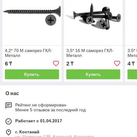
4,2* 70 M саморез ГКЛ-
3,5* 16 M саморез ГКЛ-
3,5*
Металл
Металл
Мет
6
2
4
₸
₸
₸
Купить
Купить
О нас
Рейтинг не сформирован
Менее 5 отзывов за последний год
Работает с 01.04.2017
г. Костанай
ул. Шевченко 138, Костанай, Казахстан