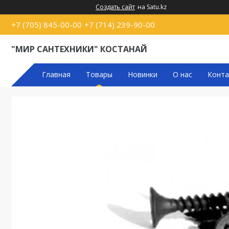
Создать сайт
на Satu.kz
+7 (705) 845-00-00
+7 (714) 239-90-00
"МИР САНТЕХНИКИ" КОСТАНАЙ
Главная
Товары
Новинки
О нас
Конта