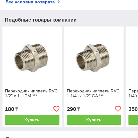
Все условия возврата
Подобные товары компании
Переходник ниппель RVC
Переходник ниппель RVC
Пере
1/2" х 1" LTM ***
1 1/4" х 1/2" GA ***
1/4"
180
290
350
₸
₸
Купить
Купить