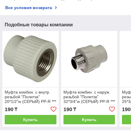
Все условия возврата
Подобные товары компании
Муфта комбин. с внутр.
Муфта комбин. с наруж.
Муфт
резьбой "Политэк"
резьбой "Политэк"
резь
20*1/2"w (СЕРЫЙ) PP-R ***
32*3/4"w (СЕРЫЙ) PP-R ***
25*3
190
190
190
₸
₸
Купить
Купить