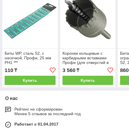
Биты WP, сталь S2, с
Коронки кольцевые с
Бита
насечкой, Профи, 25 мм
карбидными вставками
огра
PH1 ***
Профи (для отверстий в
S2, 2
нержавеющей стали до 2
110
3 560
860
₸
₸
мм) 20мм
Купить
Купить
О нас
Рейтинг не сформирован
Менее 5 отзывов за последний год
Работает с 01.04.2017