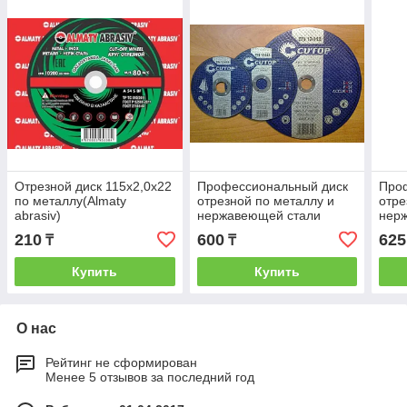
Отрезной диск 115х2,0х22
Профессиональный диск
Про
по металлу(Almaty
отрезной по металлу и
отре
abrasiv)
нержавеющей стали
нер
Cutop Profi Т41-150 х 2,5 х
Cuto
210
600
625
₸
₸
22,2 мм
22,2
Купить
Купить
О нас
Рейтинг не сформирован
Менее 5 отзывов за последний год