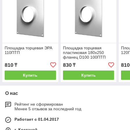
Площадка торцевая ЭРА
Площадка торцевая
Пло
110ПТП
пластиковая 180х250
120
фланец D100 100ПТП
810
830
810
₸
₸
Купить
Купить
О нас
Рейтинг не сформирован
Менее 5 отзывов за последний год
Работает с 01.04.2017
г. Костанай