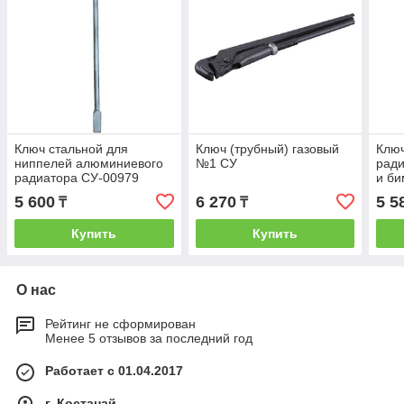
Ключ стальной для
Ключ (трубный) газовый
Ключ
ниппелей алюминиевого
№1 СУ
рад
радиатора СУ-00979
и би
КДР7
5 600
6 270
5 5
₸
₸
квад
Купить
Купить
О нас
Рейтинг не сформирован
Менее 5 отзывов за последний год
Работает с 01.04.2017
г. Костанай