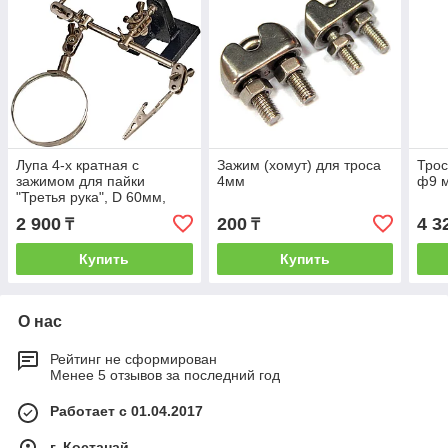
Лупа 4-х кратная с
Зажим (хомут) для троса
Трос
зажимом для пайки
4мм
ф9 
"Третья рука", D 60мм,
(шт.)
2 900
200
4 3
₸
₸
Купить
Купить
О нас
Рейтинг не сформирован
Менее 5 отзывов за последний год
Работает с 01.04.2017
г. Костанай