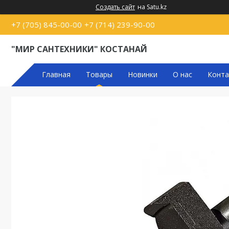
Создать сайт
на Satu.kz
+7 (705) 845-00-00
+7 (714) 239-90-00
"МИР САНТЕХНИКИ" КОСТАНАЙ
Главная
Товары
Новинки
О нас
Конта