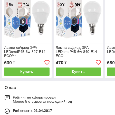
Лампа св/диод ЭРА
Лампа св/диод ЭРА
Ламп
LEDsmdP45-6w-827-E14
LEDsmdP45-6w-840-E14
LED
ECO***
ECO
630
470
680
₸
₸
Купить
Купить
О нас
Рейтинг не сформирован
Менее 5 отзывов за последний год
Работает с 01.04.2017