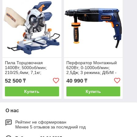
Пила Торцовочная
Перфоратор Монтажный
1400Вт; 5000об/мин;
620Вт; 0-1000об/мин;
210/25,4мм; 7,1кг;
2,5Дж; 3 режима; Д/Б/М -
Резиновый Кабель; левый
30/24/13; 2,8кг; SDS-PLUS;
52 500
40 990
₸
₸
наклон; АКЦИЯ
АКЦИЯ
Купить
Купить
О нас
Рейтинг не сформирован
Менее 5 отзывов за последний год