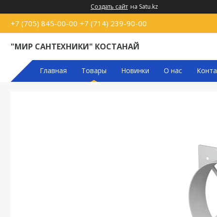
Создать сайт
на Satu.kz
+7 (705) 845-00-00
+7 (714) 239-90-00
"МИР САНТЕХНИКИ" КОСТАНАЙ
Главная
Товары
Новинки
О нас
Конта