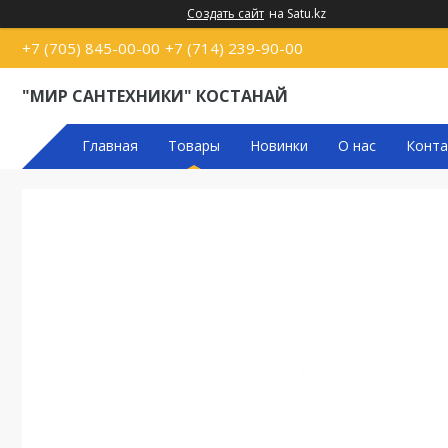
Создать сайт
на Satu.kz
+7 (705) 845-00-00
+7 (714) 239-90-00
"МИР САНТЕХНИКИ" КОСТАНАЙ
Главная
Товары
Новинки
О нас
Конта