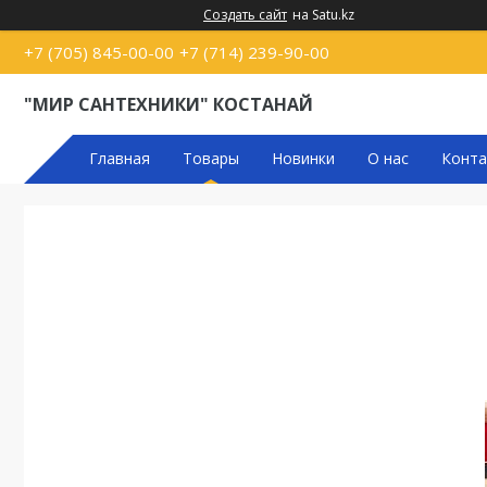
Создать сайт
на Satu.kz
+7 (705) 845-00-00
+7 (714) 239-90-00
"МИР САНТЕХНИКИ" КОСТАНАЙ
Главная
Товары
Новинки
О нас
Конта