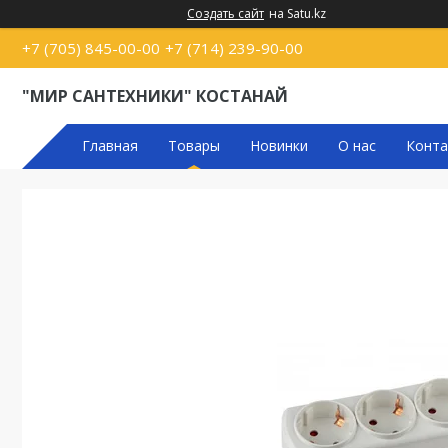
Создать сайт
на Satu.kz
+7 (705) 845-00-00
+7 (714) 239-90-00
"МИР САНТЕХНИКИ" КОСТАНАЙ
Главная
Товары
Новинки
О нас
Конта