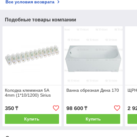
Все условия возврата
Подобные товары компании
Колодка клеммная 5А
Ванна обрезная Дина 170
ЩРН-
4mm (1*10/1200) Sirius
350
98 600
2 9
₸
₸
Купить
Купить