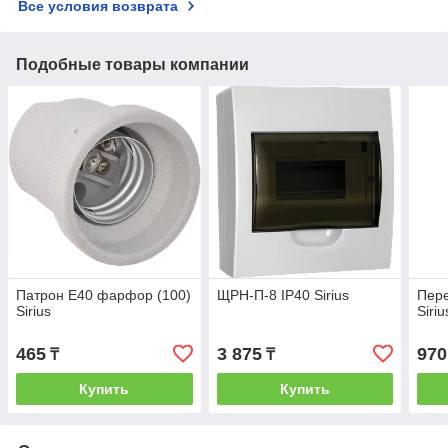
Все условия возврата
Подобные товары компании
Патрон Е40 фарфор (100)
ЩРН-П-8 IP40 Sirius
Пере
Sirius
Siriu
465
3 875
970
₸
₸
Купить
Купить