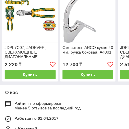
JDPL7C07, JADEVER,
Смеситель ARCO кухня 40
JDP
СВЕРХМОЩНЫЕ
мм, ручка боковая, А4001
СВЕ
ДИАГОНАЛЬНЫЕ
ДИА
КУСАЧКИ 180ММ
КУС
2 220
12 700
2 5
₸
₸
Купить
Купить
О нас
Рейтинг не сформирован
Менее 5 отзывов за последний год
Работает с 01.04.2017
г. Костанай