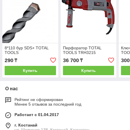
8*110 бур SDS+ TOTAL
Перфоратор TOTAL
Клю
TOOLS
TOOLS TRH3215
TOO
290
36 700
300
₸
₸
Купить
Купить
О нас
Рейтинг не сформирован
Менее 5 отзывов за последний год
Работает с 01.04.2017
г. Костанай
ул. Шевченко 138, Костанай, Казахстан