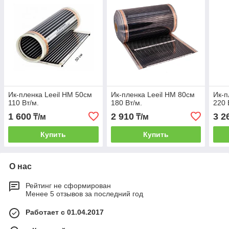
Ик-пленка Leeil HM 50см
Ик-пленка Leeil HM 80см
Ик-п
110 Вт/м.
180 Вт/м.
220 
1 600
2 910
3 2
₸/м
₸/м
Купить
Купить
О нас
Рейтинг не сформирован
Менее 5 отзывов за последний год
Работает с 01.04.2017